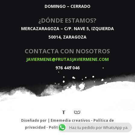
DOMINGO – CERRADO
¿DÓNDE ESTAMOS?
MERCAZARAGOZA – C/P. NAVE 5, IZQUIERDA
50014, ZARAGOZA
CONTACTA CON NOSOTROS
JAVIERMENE@FRUTASJAVIERMENE.COM
976 449 046
Diseñado por |
Ememedia creativos
-
Política de
Haz tu pedido por WhatsApp ya.
privacidad
-
Política de Cookies
-
Aviso legal